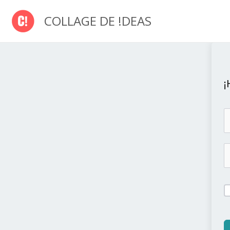
Ir
COLLAGE DE !DEAS
al
contenido
¡