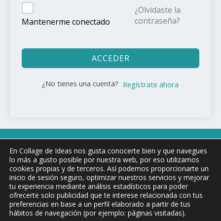
¿Olvidaste la
contraseña?
Mantenerme conectado
ACCEDER
¿No tienes una cuenta?
Regístrate ahora
Copyright © 2026 COLLAGE DE !DEAS
En Collage de Ideas nos gusta conocerte bien y que navegues
lo más a gusto posible por nuestra web, por eso utilizamos
cookies propias y de terceros. Así podemos proporcionarte un
inicio de sesión seguro, optimizar nuestros servicios y mejorar
Aviso Legal y condiciones de uso
tu experiencia mediante análisis estadísticos para poder
ofrecerte solo publicidad que te interese relacionada con tus
Política de privacidad
preferencias en base a un perfil elaborado a partir de tus
Política de Cookies
hábitos de navegación (por ejemplo: páginas visitadas).