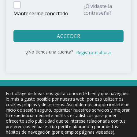
¿Olvidaste la
contraseña?
Mantenerme conectado
ACCEDER
¿No tienes una cuenta?
Regístrate ahora
Copyright © 2026 COLLAGE DE !DEAS
En Collage de Ideas nos gusta conocerte bien y que navegues
lo más a gusto posible por nuestra web, por eso utilizamos
cookies propias y de terceros. Así podemos proporcionarte un
inicio de sesión seguro, optimizar nuestros servicios y mejorar
Aviso Legal y condiciones de uso
tu experiencia mediante análisis estadísticos para poder
ofrecerte solo publicidad que te interese relacionada con tus
Política de privacidad
preferencias en base a un perfil elaborado a partir de tus
Política de Cookies
hábitos de navegación (por ejemplo: páginas visitadas).