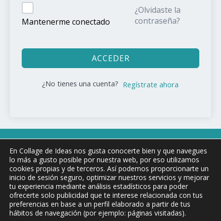
¿Olvidaste la
contraseña?
Mantenerme conectado
ACCEDER
¿No tienes una cuenta?
Regístrate ahora
Copyright © 2026 COLLAGE DE !DEAS
En Collage de Ideas nos gusta conocerte bien y que navegues
lo más a gusto posible por nuestra web, por eso utilizamos
cookies propias y de terceros. Así podemos proporcionarte un
inicio de sesión seguro, optimizar nuestros servicios y mejorar
Aviso Legal y condiciones de uso
tu experiencia mediante análisis estadísticos para poder
ofrecerte solo publicidad que te interese relacionada con tus
Política de privacidad
preferencias en base a un perfil elaborado a partir de tus
Política de Cookies
hábitos de navegación (por ejemplo: páginas visitadas).