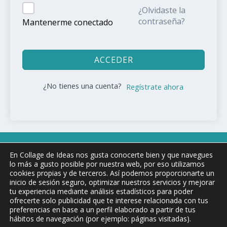
¿Olvidaste la
contraseña?
Mantenerme conectado
ACCEDER
¿No tienes una cuenta?
Regístrate ahora
Copyright © 2026 COLLAGE DE !DEAS
En Collage de Ideas nos gusta conocerte bien y que navegues
lo más a gusto posible por nuestra web, por eso utilizamos
cookies propias y de terceros. Así podemos proporcionarte un
inicio de sesión seguro, optimizar nuestros servicios y mejorar
Aviso Legal y condiciones de uso
tu experiencia mediante análisis estadísticos para poder
ofrecerte solo publicidad que te interese relacionada con tus
Política de privacidad
preferencias en base a un perfil elaborado a partir de tus
Política de Cookies
hábitos de navegación (por ejemplo: páginas visitadas).