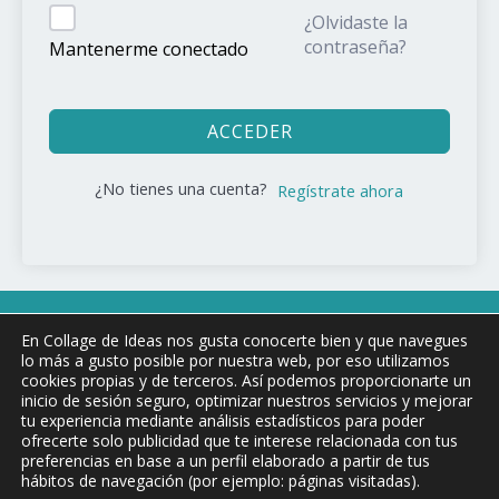
¿Olvidaste la
contraseña?
Mantenerme conectado
ACCEDER
¿No tienes una cuenta?
Regístrate ahora
Copyright © 2026 COLLAGE DE !DEAS
En Collage de Ideas nos gusta conocerte bien y que navegues
lo más a gusto posible por nuestra web, por eso utilizamos
cookies propias y de terceros. Así podemos proporcionarte un
inicio de sesión seguro, optimizar nuestros servicios y mejorar
Aviso Legal y condiciones de uso
tu experiencia mediante análisis estadísticos para poder
ofrecerte solo publicidad que te interese relacionada con tus
Política de privacidad
preferencias en base a un perfil elaborado a partir de tus
Política de Cookies
hábitos de navegación (por ejemplo: páginas visitadas).