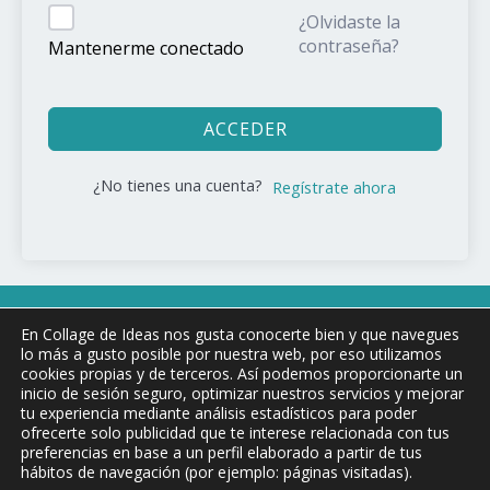
¿Olvidaste la
contraseña?
Mantenerme conectado
ACCEDER
¿No tienes una cuenta?
Regístrate ahora
Copyright © 2026 COLLAGE DE !DEAS
En Collage de Ideas nos gusta conocerte bien y que navegues
lo más a gusto posible por nuestra web, por eso utilizamos
cookies propias y de terceros. Así podemos proporcionarte un
inicio de sesión seguro, optimizar nuestros servicios y mejorar
Aviso Legal y condiciones de uso
tu experiencia mediante análisis estadísticos para poder
ofrecerte solo publicidad que te interese relacionada con tus
Política de privacidad
preferencias en base a un perfil elaborado a partir de tus
Política de Cookies
hábitos de navegación (por ejemplo: páginas visitadas).